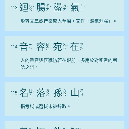
迴
腸
盪
氣
ㄏ
ㄔ
ㄉ
ㄑ
113.
ㄨ
ˊ
ˊ
ˋ
ˋ
ㄤ
ㄤ
ㄧ
ㄟ
形容文章或音樂感人至深，又作「盪氣迴腸」。
音
容
宛
在
ㄖ
ㄧ
ㄨ
ㄗ
114.
ㄨ
ˊ
ˇ
ˋ
ㄣ
ㄢ
ㄞ
ㄥ
人的聲音與容貌彷若在眼前，多用於對死者的弔
唁之詞。
名
落
孫
山
ㄇ
ㄌ
ㄙ
ㄕ
115.
ㄧ
ˊ
ㄨ
ˋ
ㄨ
ㄢ
ㄥ
ㄛ
ㄣ
指考試或選拔未被錄取。