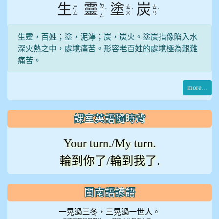
生
靈
塗
炭
ㄌ
ㄕ
ㄊ
ㄊ
ˊ
ˊ
ˋ
ㄧ
ㄥ
ㄨ
ㄢ
ㄥ
生靈，百姓；塗，泥濘；炭，炭火。塗炭指像陷入水
深火熱之中，處境痛苦。形容老百姓的處境極為艱難
痛苦。
more...
課室英語隨時背
Your turn./My turn.
輪到你了/輪到我了.
閩南語諺語
一晃過三冬，三晃過一世人。