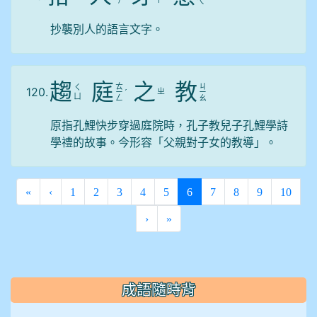
ㄟ
抄襲別人的語言文字。
趨
庭
之
教
ㄊ
ㄐ
ㄑ
120.
ㄓ
ㄧ
ˊ
ㄧ
ㄩ
ㄥ
ㄠ
原指孔鯉快步穿過庭院時，孔子教兒子孔鯉學詩
學禮的故事。今形容「父親對子女的教導」。
(current)
«
‹
1
2
3
4
5
6
7
8
9
10
›
»
:::
成語隨時背