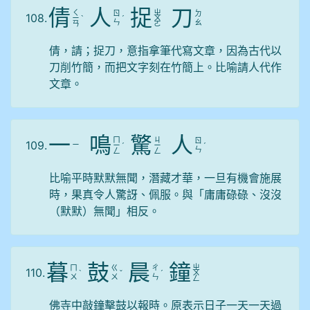
倩
人
捉
刀
ㄑ
ㄓ
ㄖ
ㄉ
108.
ㄧ
ˋ
ˊ
ㄨ
ㄣ
ㄠ
ㄢ
ㄛ
倩，請；捉刀，意指拿筆代寫文章，因為古代以
刀削竹簡，而把文字刻在竹簡上。比喻請人代作
文章。
一
鳴
驚
人
ㄇ
ㄐ
ㄖ
109.
ㄧ
ㄧ
ˊ
ㄧ
ˊ
ㄣ
ㄥ
ㄥ
比喻平時默默無聞，潛藏才華，一旦有機會施展
時，果真令人驚訝、佩服。與「庸庸碌碌、沒沒
（默默）無聞」相反。
暮
鼓
晨
鐘
ㄓ
ㄇ
ㄍ
ㄔ
110.
ˋ
ˇ
ˊ
ㄨ
ㄨ
ㄨ
ㄣ
ㄥ
佛寺中敲鐘擊鼓以報時。原表示日子一天一天過