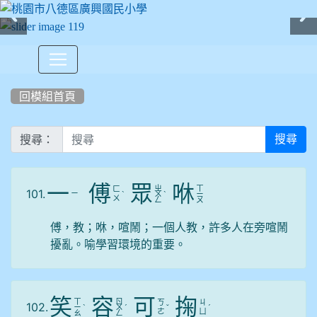
:::
回模組首頁
搜尋：
搜尋
一
傅
眾
咻
ㄓ
ㄒ
ㄈ
101.
ㄧ
ˋ
ㄨ
ˋ
ㄧ
ㄨ
ㄥ
ㄡ
傅，教；咻，喧鬧；一個人教，許多人在旁喧鬧
擾亂。喻學習環境的重要。
笑
容
可
掬
ㄒ
ㄖ
ㄎ
ㄐ
102.
ㄧ
ˋ
ㄨ
ˊ
ˇ
ˊ
ㄜ
ㄩ
ㄠ
ㄥ