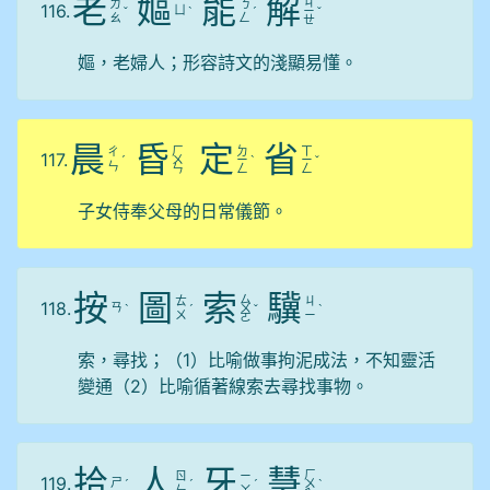
老
嫗
能
解
ㄐ
ㄌ
ㄋ
116.
ㄩ
ˇ
ˋ
ˊ
ㄧ
ˇ
ㄠ
ㄥ
ㄝ
嫗，老婦人；形容詩文的淺顯易懂。
晨
昏
定
省
ㄏ
ㄉ
ㄒ
ㄔ
117.
ˊ
ㄨ
ㄧ
ˋ
ㄧ
ˇ
ㄣ
ㄣ
ㄥ
ㄥ
子女侍奉父母的日常儀節。
按
圖
索
驥
ㄙ
ㄊ
ㄐ
118.
ㄢ
ˋ
ˊ
ㄨ
ˇ
ˋ
ㄨ
ㄧ
ㄛ
索，尋找；（1）比喻做事拘泥成法，不知靈活
變通（2）比喻循著線索去尋找事物。
拾
人
牙
慧
ㄏ
ㄖ
ㄧ
119.
ㄕ
ˊ
ˊ
ˊ
ㄨ
ˋ
ㄣ
ㄚ