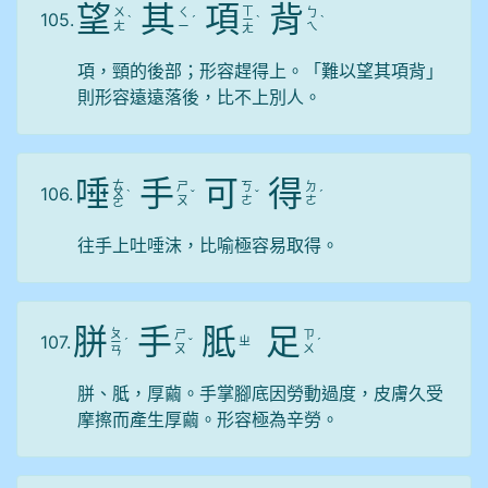
望
其
項
背
ㄒ
ㄨ
ㄑ
ㄅ
105.
ˋ
ˊ
ㄧ
ˋ
ˋ
ㄤ
ㄧ
ㄟ
ㄤ
項，頸的後部；形容趕得上。「難以望其項背」
則形容遠遠落後，比不上別人。
唾
手
可
得
ㄊ
ㄕ
ㄎ
ㄉ
106.
ㄨ
ˋ
ˇ
ˇ
ˊ
ㄡ
ㄜ
ㄜ
ㄛ
往手上吐唾沫，比喻極容易取得。
胼
手
胝
足
ㄆ
ㄕ
ㄗ
107.
ㄓ
ㄧ
ˊ
ˇ
ˊ
ㄡ
ㄨ
ㄢ
胼、胝，厚繭。手掌腳底因勞動過度，皮膚久受
摩擦而產生厚繭。形容極為辛勞。