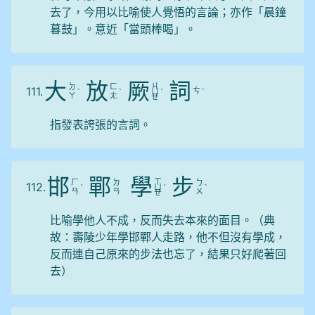
去了，今用以比喻使人覺悟的言論；亦作「晨鐘
暮鼓」。意近「當頭棒喝」。
大
放
厥
詞
ㄐ
ㄉ
ㄈ
111.
ㄘ
ˋ
ˋ
ㄩ
ˊ
ˊ
ㄚ
ㄤ
ㄝ
指發表誇張的言詞。
邯
鄲
學
步
ㄒ
ㄏ
ㄉ
ㄅ
112.
ˊ
ㄩ
ˊ
ˋ
ㄢ
ㄢ
ㄨ
ㄝ
比喻學他人不成，反而失去本來的面目。（典
故：壽陵少年學邯鄲人走路，他不但沒有學成，
反而連自己原來的步法也忘了，結果只好爬著回
去）