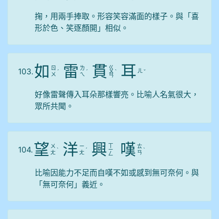
掬，用兩手捧取。形容笑容滿面的樣子。與「喜
形於色、笑逐顏開」相似。
如
雷
貫
耳
ㄍ
ㄖ
ㄌ
103.
ㄦ
ˊ
ˊ
ㄨ
ˋ
ˇ
ㄨ
ㄟ
ㄢ
好像雷聲傳入耳朵那樣響亮。比喻人名氣很大，
眾所共聞。
望
洋
興
嘆
ㄒ
ㄨ
ㄧ
ㄊ
104.
ˋ
ˊ
ㄧ
ˋ
ㄤ
ㄤ
ㄢ
ㄥ
比喻因能力不足而自嘆不如或感到無可奈何。與
「無可奈何」義近。