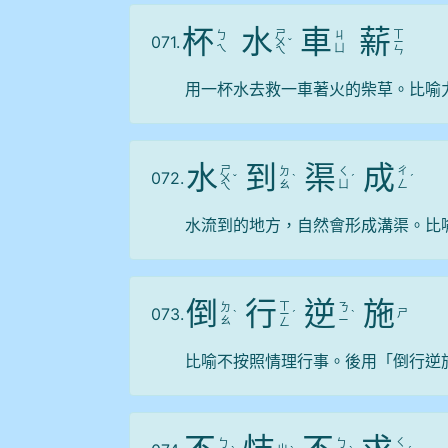
杯
水
車
薪
ㄕ
ㄒ
ㄅ
ㄐ
071.
ㄨ
ˇ
ㄧ
ㄟ
ㄩ
ㄟ
ㄣ
用一杯水去救一車著火的柴草。比喻
水
到
渠
成
ㄕ
ㄉ
ㄑ
ㄔ
072.
ㄨ
ˇ
ˋ
ˊ
ˊ
ㄠ
ㄩ
ㄥ
ㄟ
水流到的地方，自然會形成溝渠。比
倒
行
逆
施
ㄒ
ㄉ
ㄋ
073.
ㄕ
ˋ
ㄧ
ˊ
ˋ
ㄠ
ㄧ
ㄥ
比喻不按照情理行事。後用「倒行逆
ㄑ
ㄅ
ㄅ