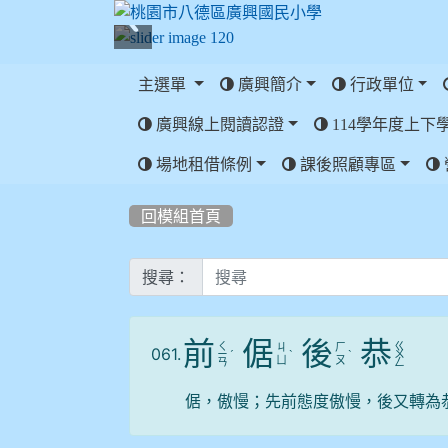
主選單
廣興簡介
行政單位
廣興線上閱讀認證
114學年度上下
:::
場地租借條例
課後照顧專區
:::
回模組首頁
搜尋：
前
倨
後
恭
ㄑ
ㄍ
ㄐ
ㄏ
061.
ㄧ
ˊ
ˋ
ˋ
ㄨ
ㄩ
ㄡ
ㄢ
ㄥ
倨，傲慢；先前態度傲慢，後又轉為