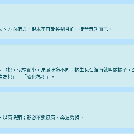
法、方向錯誤，根本不可能達到目的，徒勞無功而已。
。（枳，似橘而小，果實味道不同；橘生長在淮南就叫做橘子，
淮為枳」、「橘化為枳」。
，以雨洗頭；形容不避風雨，奔波勞頓。