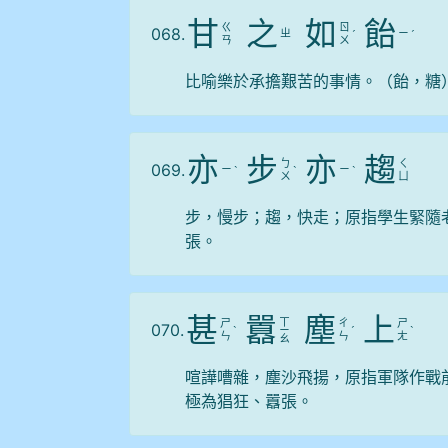
甘
之
如
飴
ㄍ
ㄖ
068.
ㄓ
ㄧ
ˊ
ˊ
ㄢ
ㄨ
比喻樂於承擔艱苦的事情。（飴，糖
亦
步
亦
趨
ㄅ
ㄑ
069.
ㄧ
ㄧ
ˋ
ˋ
ˋ
ㄨ
ㄩ
步，慢步；趨，快走；原指學生緊隨
張。
甚
囂
塵
上
ㄒ
ㄕ
ㄔ
ㄕ
070.
ˋ
ㄧ
ˊ
ˋ
ㄣ
ㄣ
ㄤ
ㄠ
喧譁嘈雜，塵沙飛揚，原指軍隊作戰
極為猖狂、囂張。