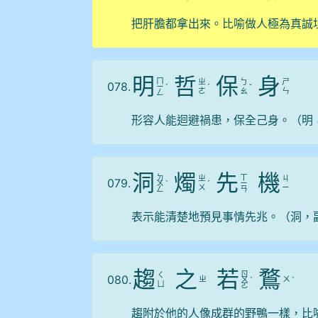
把肝膽都拿出來。比喻做人極為真誠
明
哲
保
身
ㄇ
ㄓ
ㄅ
ㄕ
078.
ㄧ
ˊ
ˊ
ˇ
ㄜ
ㄠ
ㄣ
ㄥ
形容人能迴避禍患，保全己身。（明
洞
燭
先
機
ㄉ
ㄒ
ㄓ
ㄐ
079.
ㄨ
ˋ
ˊ
ㄧ
ㄨ
ㄧ
ㄥ
ㄢ
表示能清楚地預見事情先兆。（洞，
趨
之
若
鶩
ㄖ
ㄑ
080.
ㄓ
ㄨ
ㄨ
ˋ
ˋ
ㄩ
ㄛ
趨附於他的人像成群的野鴨一樣，比