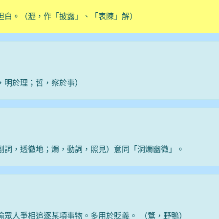
坦白。（瀝，作「披露」、「表陳」解）
，明於理；哲，察於事）
副詞，透徹地；燭，動詞，照見）意同「洞燭幽微」。
喻眾人爭相追逐某項事物。多用於貶義。 （鶩，野鴨）