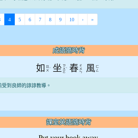
(current)
3
4
5
6
7
8
9
10
›
»
成語隨時背
如
坐
春
風
ㄗ
ㄔ
ㄖ
ㄈ
ˊ
ˋ
ㄨ
ㄨ
ㄨ
ㄥ
ㄛ
ㄣ
喻受到良師的諄諄教導。
課室英語隨時背
Put your book away.