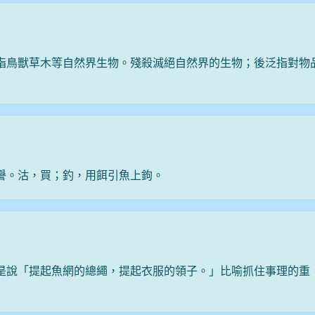
指鳥獸草木等自然界生物。殘殺滅絕自然界的生物；後泛指對物
譽。沽，買；釣，用餌引魚上鉤。
是說「提起魚網的總繩，提起衣服的領子。」比喻抓住事理的重