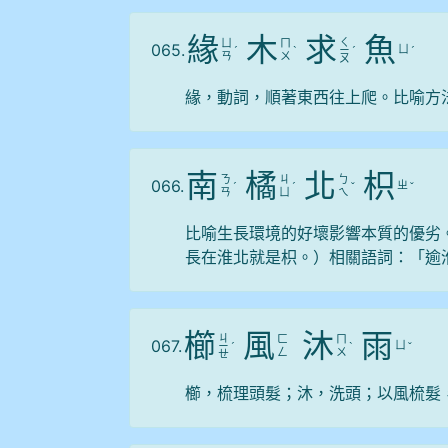
緣
木
求
魚
ㄑ
ㄩ
ㄇ
065.
ㄩ
ˊ
ˋ
ㄧ
ˊ
ˊ
ㄢ
ㄨ
ㄡ
緣，動詞，順著東西往上爬。比喻方
南
橘
北
枳
ㄋ
ㄐ
ㄅ
066.
ㄓ
ˊ
ˊ
ˇ
ˇ
ㄢ
ㄩ
ㄟ
比喻生長環境的好壞影響本質的優劣
長在淮北就是枳。）相關語詞：「逾
櫛
風
沐
雨
ㄐ
ㄈ
ㄇ
067.
ㄩ
ㄧ
ˊ
ˋ
ˇ
ㄥ
ㄨ
ㄝ
櫛，梳理頭髮；沐，洗頭；以風梳髮