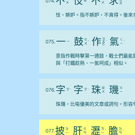
不
忮
不
求
074.
ㄓ
ˋ
ˋ
ˋ
ㄧ
ˊ
ㄨ
ㄨ
ㄡ
忮，嫉妒。指不嫉妒，不貪得。後來
一
鼓
作
氣
ㄗ
ㄍ
ㄑ
075.
ㄧ
ˇ
ㄨ
ˋ
ˋ
ㄨ
ㄧ
ㄛ
意指作戰時擊第一通鼓，戰士們最能
與「打鐵趁熱、一氣呵成」相似。
字
字
珠
璣
ㄓ
ㄐ
076.
ㄗ
ㄗ
ˋ
ˋ
ㄨ
ㄧ
珠璣，比喻優美的文章或詞句。形容
披
肝
瀝
膽
ㄆ
ㄍ
ㄌ
ㄉ
077.
ˋ
ˇ
ㄧ
ㄢ
ㄧ
ㄢ