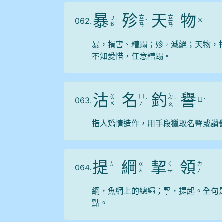
暴
殄
天
物
ㄊ
ㄊ
ㄅ
062.
ㄨ
ˋ
ㄧ
ˇ
ㄧ
ˋ
ㄠ
ㄢ
ㄢ
暴，損害、糟蹋；殄，滅絕；天物，
不知愛惜，任意糟蹋。
沽
名
釣
譽
ㄇ
ㄉ
ㄍ
063.
ㄩ
ㄧ
ˊ
ㄧ
ˋ
ˋ
ㄨ
ㄥ
ㄠ
指人矯情造作，用手段獵取名聲或讚
提
綱
挈
領
ㄑ
ㄌ
ㄊ
ㄍ
064.
ˊ
ㄧ
ˋ
ㄧ
ˇ
ㄧ
ㄤ
ㄝ
ㄥ
綱，魚網上的總繩；挈，提起。全句
點。