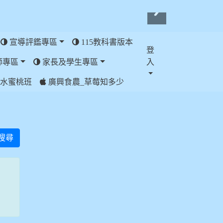
宣導評鑑專區
115教科書版本
登
師專區
家長及學生專區
入
水蜜桃班
廣興食農_草莓知多少
搜尋