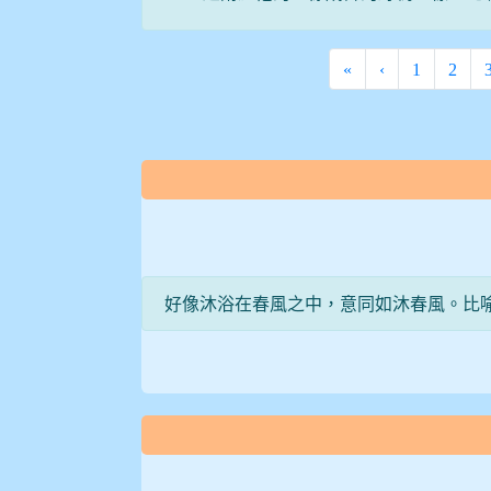
«
‹
1
2
:::
好像沐浴在春風之中，意同如沐春風。比