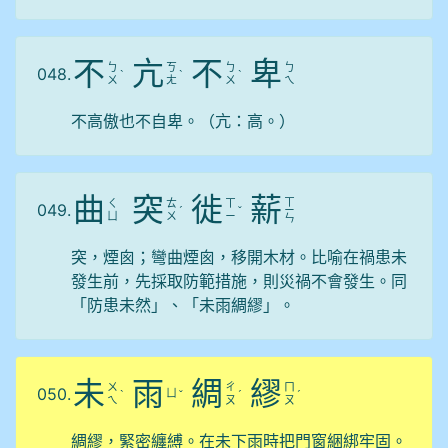
不
亢
不
卑
ㄅ
ㄎ
ㄅ
ㄅ
048.
ˋ
ˋ
ˋ
ㄨ
ㄤ
ㄨ
ㄟ
不高傲也不自卑。（亢：高。）
曲
突
徙
薪
ㄒ
ㄑ
ㄊ
ㄒ
049.
ˊ
ˇ
ㄧ
ㄩ
ㄨ
ㄧ
ㄣ
突，煙囪；彎曲煙囪，移開木材。比喻在禍患未
發生前，先採取防範措施，則災禍不會發生。同
「防患未然」、「未雨綢繆」。
未
雨
綢
繆
ㄨ
ㄔ
ㄇ
050.
ㄩ
ˋ
ˇ
ˊ
ˊ
ㄟ
ㄡ
ㄡ
綢繆，緊密纏縛。在未下雨時把門窗綑綁牢固。