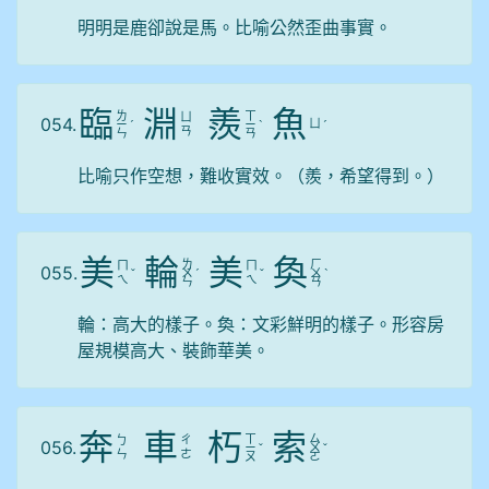
明明是鹿卻說是馬。比喻公然歪曲事實。
臨
淵
羨
魚
ㄌ
ㄒ
ㄩ
054.
ㄩ
ㄧ
ˊ
ㄧ
ˋ
ˊ
ㄢ
ㄣ
ㄢ
比喻只作空想，難收實效。（羨，希望得到。）
美
輪
美
奐
ㄌ
ㄏ
ㄇ
ㄇ
055.
ˇ
ㄨ
ˊ
ˇ
ㄨ
ˋ
ㄟ
ㄟ
ㄣ
ㄢ
輪：高大的樣子。奐：文彩鮮明的樣子。形容房
屋規模高大、裝飾華美。
奔
車
朽
索
ㄒ
ㄙ
ㄅ
ㄔ
056.
ㄧ
ˇ
ㄨ
ˇ
ㄣ
ㄜ
ㄡ
ㄛ