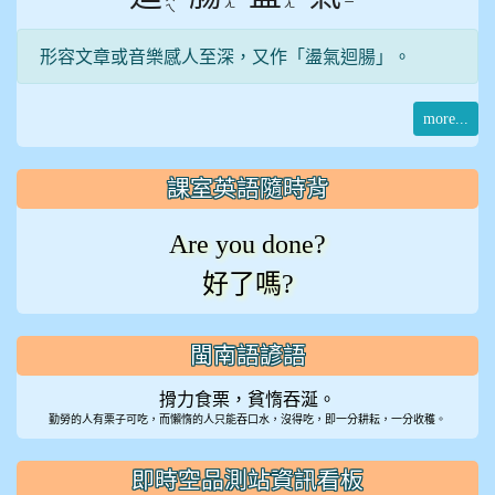
ㄤ
ㄤ
ㄧ
ㄟ
形容文章或音樂感人至深，又作「盪氣迴腸」。
more...
課室英語隨時背
Are you done?
好了嗎?
閩南語諺語
搰力食栗，貧惰吞涎。
勤勞的人有栗子可吃，而懶惰的人只能吞口水，沒得吃，即一分耕耘，一分收穫。
即時空品測站資訊看板