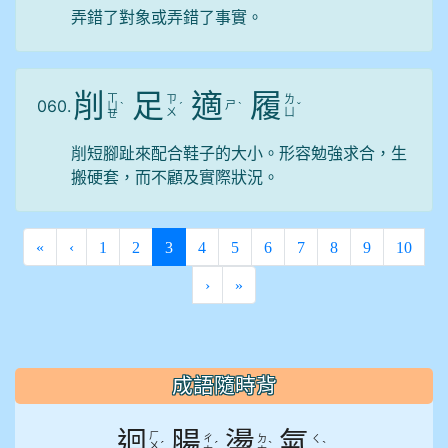
弄錯了對象或弄錯了事實。
削
足
適
履
ㄒ
ㄗ
ㄌ
060.
ㄕ
ㄩ
ˋ
ˊ
ˋ
ˇ
ㄨ
ㄩ
ㄝ
削短腳趾來配合鞋子的大小。形容勉強求合，生
搬硬套，而不顧及實際狀況。
(current)
«
‹
1
2
3
4
5
6
7
8
9
10
›
»
:::
成語隨時背
迴
腸
盪
氣
ㄏ
ㄔ
ㄉ
ㄑ
ˊ
ˊ
ˋ
ˋ
ㄨ