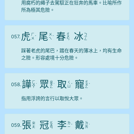
用腐朽的繩子去駕馭正在狂奔的馬車。比喻所作
所為極其危險。
虎
尾
春
冰
ㄔ
ㄅ
ㄏ
ㄨ
057.
ˇ
ˇ
ㄨ
ㄧ
ㄨ
ㄟ
ㄣ
ㄥ
踩著老虎的尾巴，踏在春天的薄冰上，均有生命
之險。形容處境十分危險。
譁
眾
取
寵
ㄏ
ㄓ
ㄔ
ㄑ
058.
ㄨ
ˊ
ㄨ
ˋ
ˇ
ㄨ
ˇ
ㄩ
ㄚ
ㄥ
ㄥ
指用浮誇的言行以取悅大眾。
張
冠
李
戴
ㄍ
ㄓ
ㄌ
ㄉ
059.
ㄨ
ˇ
ˋ
ㄤ
ㄧ
ㄞ
ㄢ