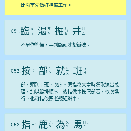
比喻事先做好準備工作。
臨
渴
掘
井
ㄌ
ㄐ
ㄐ
ㄎ
051.
ㄧ
ˊ
ˇ
ㄩ
ˊ
ㄧ
ˇ
ㄜ
ㄣ
ㄝ
ㄥ
不早作準備，事到臨頭才想辦法。
按
部
就
班
ㄐ
ㄅ
ㄅ
052.
ㄢ
ˋ
ˋ
ㄧ
ˋ
ㄨ
ㄢ
ㄡ
部，類別；班，次序。原指寫文章時選取適當義
理，加以編排順序。後指做事按照部署，依次進
行。也可指依照老規矩辦事。
指
鹿
為
馬
ㄌ
ㄨ
ㄇ
053.
ㄓ
ˇ
ˋ
ˊ
ˇ
ㄨ
ㄟ
ㄚ