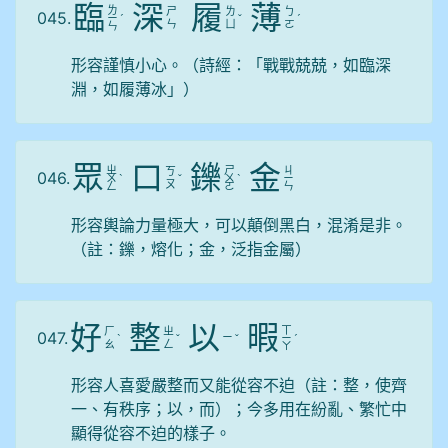
臨
深
履
薄
ㄌ
ㄕ
ㄌ
ㄅ
045.
ㄧ
ˊ
ˇ
ˊ
ㄣ
ㄩ
ㄛ
ㄣ
形容謹慎小心。（詩經：「戰戰兢兢，如臨深
淵，如履薄冰」）
眾
口
鑠
金
ㄓ
ㄕ
ㄐ
ㄎ
046.
ㄨ
ˋ
ˇ
ㄨ
ˋ
ㄧ
ㄡ
ㄥ
ㄛ
ㄣ
形容輿論力量極大，可以顛倒黑白，混淆是非。
（註：鑠，熔化；金，泛指金屬）
好
整
以
暇
ㄒ
ㄏ
ㄓ
047.
ㄧ
ˋ
ˇ
ˇ
ㄧ
ˊ
ㄠ
ㄥ
ㄚ
形容人喜愛嚴整而又能從容不迫（註：整，使齊
一、有秩序；以，而）；今多用在紛亂、繁忙中
顯得從容不迫的樣子。