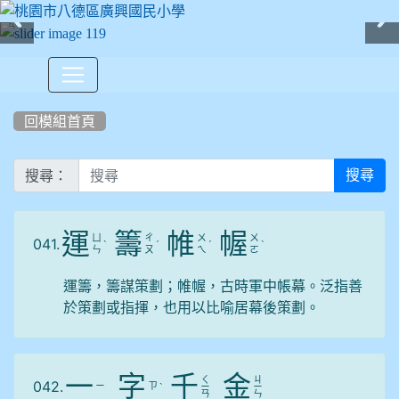
:::
回模組首頁
搜尋：
搜尋
運
籌
帷
幄
ㄩ
ㄔ
ㄨ
ㄨ
041.
ˋ
ˊ
ˊ
ˋ
ㄣ
ㄡ
ㄟ
ㄛ
運籌，籌謀策劃；帷幄，古時軍中帳幕。泛指善
於策劃或指揮，也用以比喻居幕後策劃。
一
字
千
金
ㄑ
ㄐ
042.
ㄧ
ㄗ
ˋ
ㄧ
ㄧ
ㄢ
ㄣ