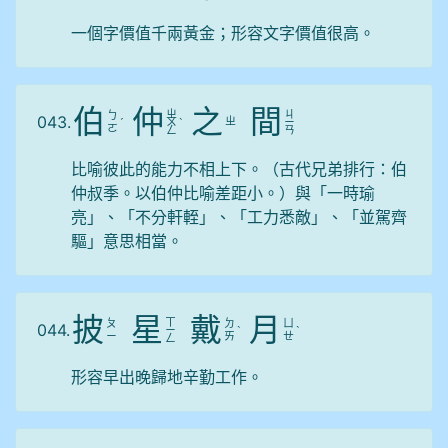
一個字價值千兩黃金；形容文字價值很高。
伯
仲
之
間
ㄓ
ㄐ
ㄅ
043.
ㄓ
ˊ
ㄨ
ˋ
ㄧ
ㄛ
ㄥ
ㄢ
比喻彼此的能力不相上下。（古代兄弟排行：伯
仲叔季。以伯仲比喻差距小。）與「一時瑜
亮」、「不分軒輊」、「工力悉敵」、「並駕齊
驅」意思相當。
披
星
戴
月
ㄒ
ㄆ
ㄉ
ㄩ
044.
ㄧ
ˋ
ˋ
ㄧ
ㄞ
ㄝ
ㄥ
形容早出晚歸地辛勤工作。