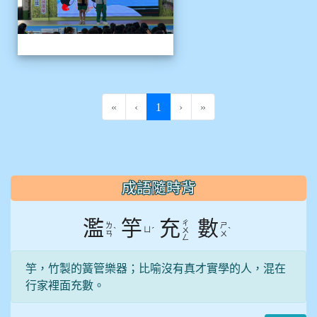
(current)
«
‹
1
›
»
:::
成語隨時背
濫
竽
充
數
ㄔ
ㄌ
ㄕ
ˋ
ㄩ
ˊ
ˋ
ㄨ
ㄢ
ㄨ
ㄥ
竽，竹製的簧管樂器；比喻沒有真才實學的人，混在
行家裡面充數。