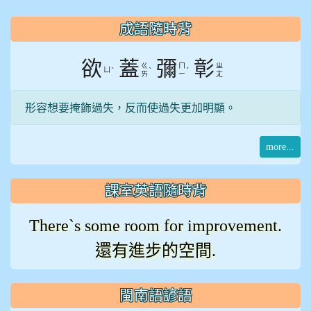
:::
成語隨時背
欲
蓋
彌
彰
ㄍ
ㄇ
ㄓ
ㄩ
ˋ
ˋ
ˊ
ㄞ
ㄧ
ㄤ
形容想要掩飾過失，反而使過失更加明顯。
more...
課室英語隨時背
There`s some room for improvement.
還有進步的空間.
閩南語諺語