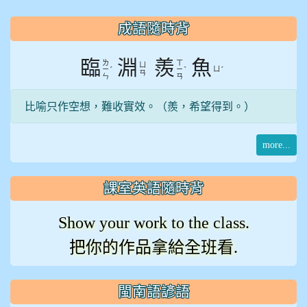
:::
成語隨時背
臨
淵
羨
魚
ㄌ
ㄒ
ㄩ
ˊ
ˋ
ㄩ
ˊ
ㄧ
ㄧ
ㄢ
ㄣ
ㄢ
比喻只作空想，難收實效。（羨，希望得到。）
more...
課室英語隨時背
Show your work to the class.
把你的作品拿給全班看.
閩南語諺語