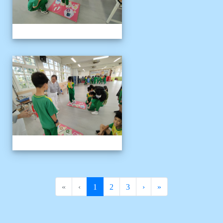
1141121慈濟環保闖關活動
(current)
«
‹
1
2
3
›
»