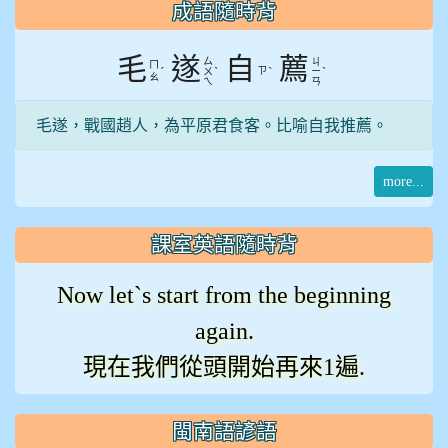
:::
成語隨時背
毛
遂
自
薦
ㄙ
ㄐ
ㄇ
ˊ
ˋ
ㄗ
ˋ
ˋ
ㄨ
ㄧ
ㄠ
ㄟ
ㄢ
毛遂，戰國趙人，為平原君食客。比喻自我推薦。
more...
課室英語隨時背
Now let`s start from the beginning
again.
現在我們從頭開始再來1遍.
閩南語諺語