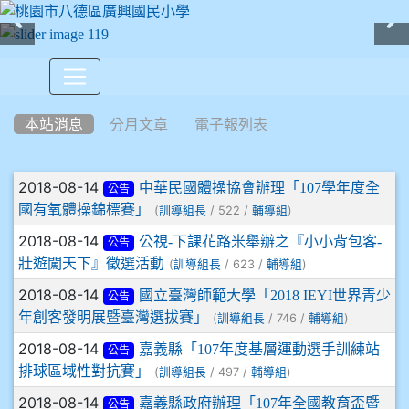
:::
本站消息
分月文章
電子報列表
文章列表
2018-08-14
中華民國體操協會辦理「107學年度全
公告
國有氧體操錦標賽」
(
/ 522 /
)
訓導組長
輔導組
2018-08-14
公視-下課花路米舉辦之『小小背包客-
公告
壯遊闖天下』徵選活動
(
/ 623 /
)
訓導組長
輔導組
2018-08-14
國立臺灣師範大學「2018 IEYI世界青少
公告
年創客發明展暨臺灣選拔賽」
(
/ 746 /
)
訓導組長
輔導組
2018-08-14
嘉義縣「107年度基層運動選手訓練站
公告
排球區域性對抗賽」
(
/ 497 /
)
訓導組長
輔導組
2018-08-14
嘉義縣政府辦理「107年全國教育盃暨
公告