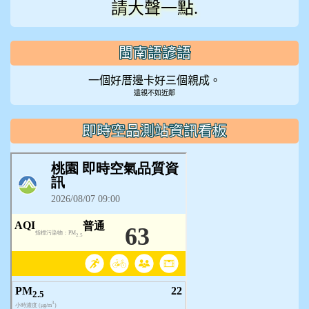
請大聲一點.
閩南語諺語
一個好厝邊卡好三個親成。
遠親不如近鄰
即時空品測站資訊看板