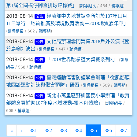
第1屆全國樸仔腳盃排球錦標賽」
(
/ 464 /
)
訓導組長
輔導組
2018-08-14
經濟部中央地質調查所訂於107年11月
公告
11日舉行「地質推廣及環境教育活動－2018地質嘉年華」
(
/ 602 /
)
訓導組長
輔導組
2018-08-14
文化局辦理雲門舞集2018戶外公演《關
公告
於島嶼》演出
(
/ 447 /
)
訓導組長
輔導組
2018-08-14
「2018世界跆拳道大獎賽系列3」
(
訓導
公告
/ 568 /
)
組長
輔導組
2018-08-14
臺灣運動傷害防護學會辦理「從肌筋膜
公告
地圖談運動訓練與傷害預防」研習
(
/ 509 /
)
訓導組長
輔導組
2018-08-14
新北市萬里區野柳國民小學辦理「教育
公告
部體育署補助107年度水域運動-獨木舟體驗」
(
/
訓導組長
609 /
)
輔導組
(current)
«
‹
381
382
383
384
385
386
387