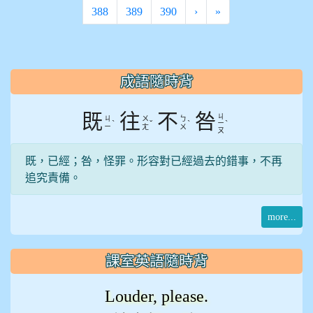
388
389
390
›
»
:::
成語隨時背
既
往
不
咎
ㄐ
ㄐ
ㄨ
ㄅ
ˋ
ˇ
ˋ
ˋ
ㄧ
ㄧ
ㄤ
ㄨ
ㄡ
既，已經；咎，怪罪。形容對已經過去的錯事，不再
追究責備。
more...
課室英語隨時背
Louder, please.