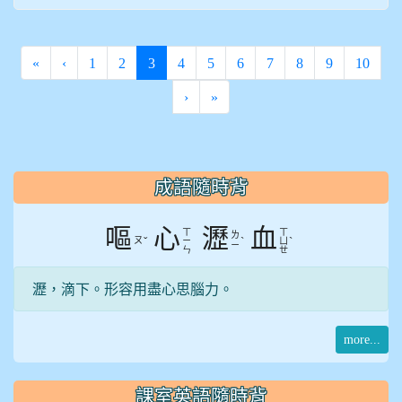
(current)
«
‹
1
2
3
4
5
6
7
8
9
10
›
»
:::
成語隨時背
嘔
心
瀝
血
ㄒ
ㄒ
ㄌ
ㄡ
ˇ
ˋ
ˋ
ㄧ
ㄩ
ㄧ
ㄣ
ㄝ
瀝，滴下。形容用盡心思腦力。
more...
課室英語隨時背