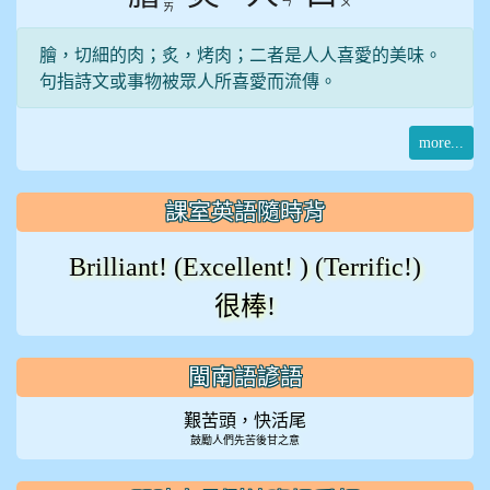
ㄣ
ㄡ
ㄞ
膾，切細的肉；炙，烤肉；二者是人人喜愛的美味。
句指詩文或事物被眾人所喜愛而流傳。
more...
課室英語隨時背
Brilliant! (Excellent! ) (Terrific!)
很棒!
閩南語諺語
艱苦頭，快活尾
鼓勵人們先苦後甘之意