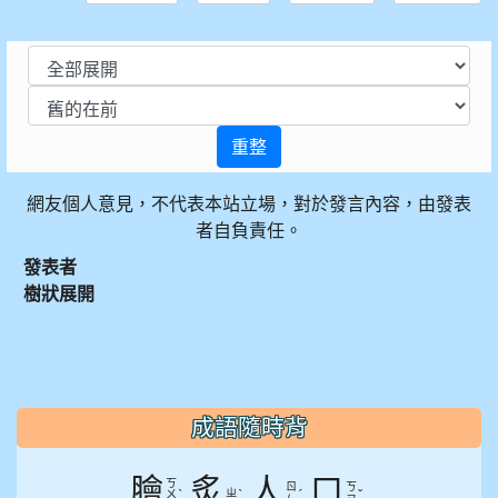
重整
網友個人意見，不代表本站立場，對於發言內容，由發表
者自負責任。
發表者
樹狀展開
:::
成語隨時背
膾
炙
人
口
ㄎ
ㄖ
ㄎ
ˋ
ㄓ
ˋ
ˊ
ˇ
ㄨ