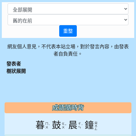
重整
網友個人意見，不代表本站立場，對於發言內容，由發表
者自負責任。
發表者
樹狀展開
:::
成語隨時背
暮
鼓
晨
鐘
ㄓ
ㄇ
ㄍ
ㄔ
ˋ
ˇ
ˊ
ㄨ
ㄨ
ㄨ
ㄣ
ㄥ