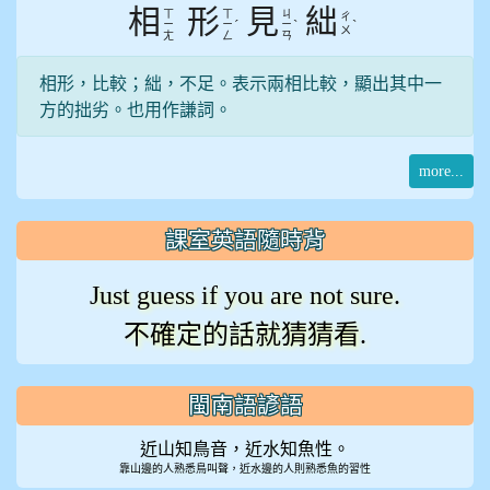
相
形
見
絀
ㄒ
ㄒ
ㄐ
ㄔ
ˊ
ˋ
ˋ
ㄧ
ㄧ
ㄧ
ㄨ
ㄤ
ㄥ
ㄢ
相形，比較；絀，不足。表示兩相比較，顯出其中一
方的拙劣。也用作謙詞。
more...
課室英語隨時背
Just guess if you are not sure.
不確定的話就猜猜看.
閩南語諺語
近山知鳥音，近水知魚性。
靠山邊的人熟悉鳥叫聲，近水邊的人則熟悉魚的習性