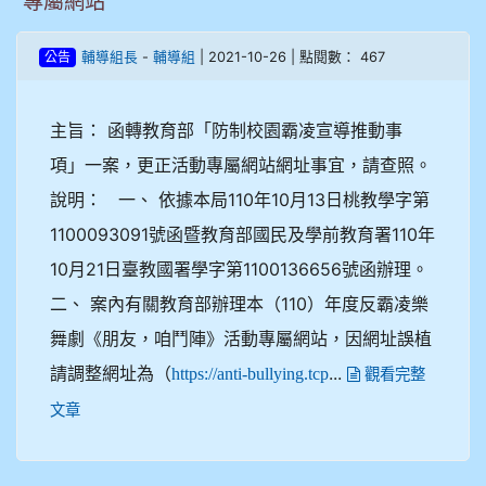
專屬網站
-
| 2021-10-26 | 點閱數： 467
輔導組長
輔導組
公告
主旨： 函轉教育部「防制校園霸凌宣導推動事
項」一案，更正活動專屬網站網址事宜，請查照。
說明： 一、 依據本局110年10月13日桃教學字第
1100093091號函暨教育部國民及學前教育署110年
10月21日臺教國署學字第1100136656號函辦理。
二、 案內有關教育部辦理本（110）年度反霸凌樂
舞劇《朋友，咱鬥陣》活動專屬網站，因網址誤植
請調整網址為（
...
https://anti-bullying.tcp
觀看完整
文章