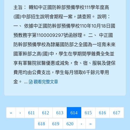
主旨： 轉知中正國防幹部預備學校111學年度高
(國)中部招生說明會期程一案，請查照。 說明：
一、 依據中正國防幹部預備學校110年10月18日國
預教務字第1100009297號函辦理。 二、 中正國
防幹部預備學校為隸屬國防部之全國為一培育未來
國軍幹部之高(國)中，學生在學期間學雜費全免並
享有軍醫院就醫優惠或減免，食、宿、服裝及健保
費用均由公費支出，學生每月領取6千餘元零用
金。 ...
觀看完整文章
(current)
«
‹
611
612
613
614
615
616
617
618
619
620
›
»