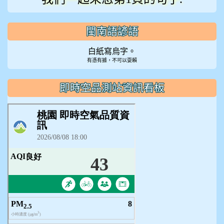
閩南語諺語
白紙寫烏字。
有憑有據，不可以耍賴
即時空品測站資訊看板