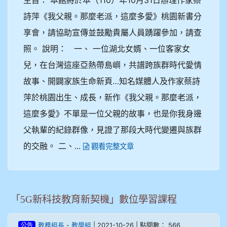
詩萍《我父親。那麼老派，這麼多愛》桃園新書分
享會，請協助宣傳並鼓勵貴屬人員踴躍參加，請查
照。 說明： 一、 一位湖北女婿、一位客家女
兒，在台灣這座亞熱帶島嶼，共譜跨族群時代愛情
故事、開闢家族生命新頁…知名媒體人及作家蔡詩
萍於桃園出生、成長，新作《我父親。那麼老派，
這麼多愛》不單是一位父親的故事，也是你我身邊
父執輩的紀錄群像，見證了那段大時代變遷與族群
的交融。 二、...
觀看完整文章
「5G新科技教育新契機」數位學習課程
-
| 2021-10-26 | 點閱數： 566
教務組長
教學組
公告