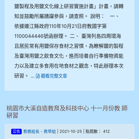
鹽製程及用鹽文化線上研習實施計畫」計畫，請轉
知並鼓勵所屬踴躍參與，請查照。 說明： 一、
依據連江縣政府110年10月21日府教國字第
1100044446號函辦理。 二、 臺灣列島四周環海
且居民常有用鹽保存食材之習慣，為瞭解鹽的製程
及臺灣用鹽之飲食文化，進而培養自行準備物資能
力以及建立多食用在地食材之觀念，特此辦理本次
研習。 ...
觀看完整文章
桃園市大溪自造教育及科技中心 十一月份教 師
研習
-
| 2021-10-25 | 點閱數： 412
教務組長
教學組
公告