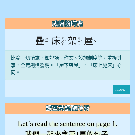
:::
成語隨時背
疊
床
架
屋
ㄉ
ㄔ
ㄐ
ˊ
ˊ
ˋ
ㄨ
ㄧ
ㄨ
ㄧ
ㄝ
ㄤ
ㄚ
比喻一切措施，如說話、作文、設施制度等，重複其
事，全無創建發明。「屋下架屋」、「床上施床」亦
同。
more...
課室英語隨時背
Let`s read the sentence on page 1.
我們一起來念第1頁的句子.