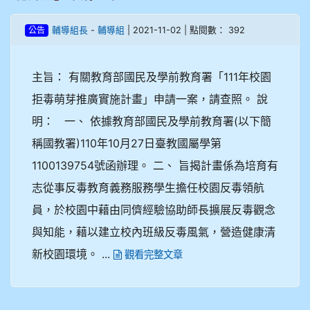
-
| 2021-11-02 | 點閱數： 392
輔導組長
輔導組
公告
主旨： 有關教育部國民及學前教育署「111年校園
拒毒萌芽推廣實施計畫」申請一案，請查照。 說
明： 一、 依據教育部國民及學前教育署(以下簡
稱國教署)110年10月27日臺教國屬學第
1100139754號函辦理。 二、 旨揭計畫係為培育有
志從事反毒教育義務服務學生擔任校園反毒領航
員，於校園中藉由同儕經驗協助師長擴展反毒觀念
與知能，藉以建立校內班級反毒風氣，營造健康清
新校園環境。 ...
觀看完整文章