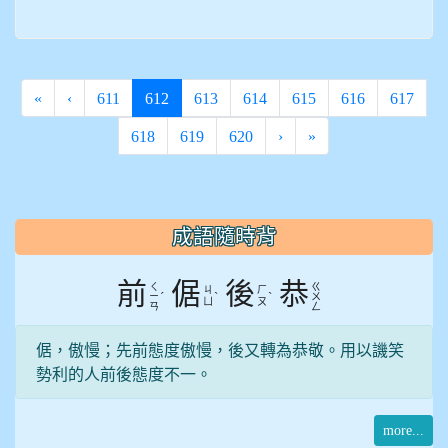
(current)
«
‹
611
612
613
614
615
616
617
618
619
620
›
»
:::
成語隨時背
前
倨
後
恭
ㄑ
ㄍ
ㄐ
ㄏ
ˊ
ˋ
ˋ
ㄧ
ㄨ
ㄩ
ㄡ
ㄢ
ㄥ
倨，傲慢；先前態度傲慢，後又轉為恭敬。用以譏笑
勢利的人前後態度不一。
more...